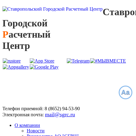
С
тавро
Г
ородской
Р
асчетный
Ц
ентр
Aa
Телефон приемной:
8 (8652)
94-53-90
mail@sgrc.ru
Электронная почта:
О компании
Новости