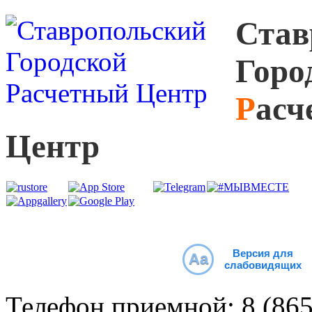
С
тав
Г
оро
Р
асч
Ц
ентр
Версия для
Aa
слабовидящих
Телефон приемной:
8 (86