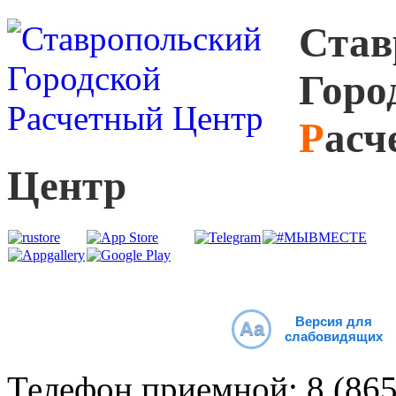
С
тав
Г
оро
Р
асч
Ц
ентр
Версия для
Aa
слабовидящих
Телефон приемной:
8 (86