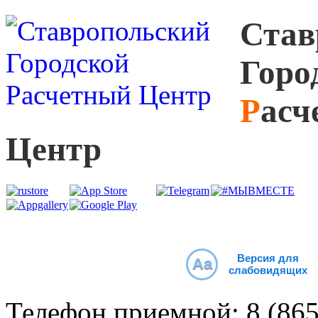
С
тав
Г
оро
Р
асч
Ц
ентр
Версия для
Aa
слабовидящих
Телефон приемной:
8 (86