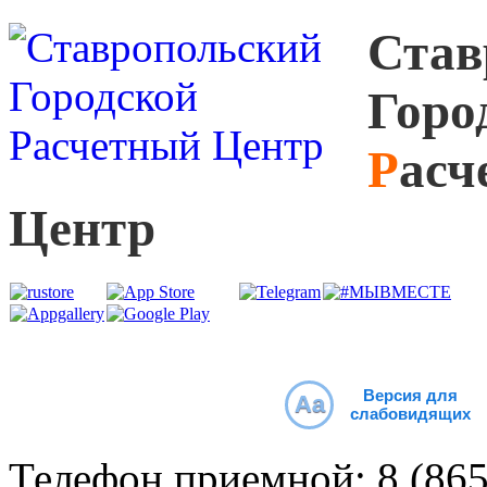
С
тав
Г
оро
Р
асч
Ц
ентр
Версия для
Aa
слабовидящих
Телефон приемной:
8 (86