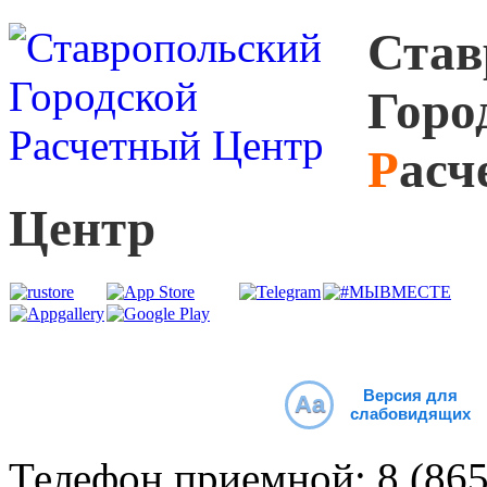
С
тав
Г
оро
Р
асч
Ц
ентр
Версия для
Aa
слабовидящих
Телефон приемной:
8 (86