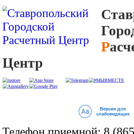
С
тав
Г
оро
Р
асч
Ц
ентр
Версия для
Aa
слабовидящих
Телефон приемной:
8 (86