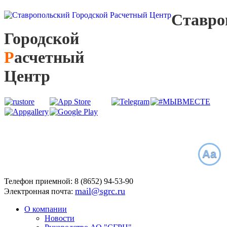
С
тавро
Г
ородской
Р
асчетный
Ц
ентр
Aa
Телефон приемной:
8 (8652)
94-53-90
mail@sgrc.ru
Электронная почта:
О компании
Новости