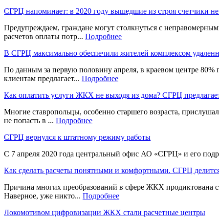
СГРЦ напоминает: в 2020 году вышедшие из строя счетчики не
Предупреждаем, граждане могут столкнуться с неправомерными
расчетов оплаты потр...
Подробнее
В СГРЦ максимально обеспечили жителей комплексом удаленн
По данным за первую половину апреля, в краевом центре 80%
клиентам предлагает...
Подробнее
Как оплатить услуги ЖКХ не выходя из дома? СГРЦ предлагае
Многие ставропольцы, особенно старшего возраста, прислушал
не попасть в ...
Подробнее
СГРЦ вернулся к штатному режиму работы
С 7 апреля 2020 года центральный офис АО «СГРЦ» и его подр
Как сделать расчеты понятными и комфортными. СГРЦ делитс
Причина многих преобразований в сфере ЖКХ продиктована стр
Наверное, уже никто...
Подробнее
Локомотивом цифровизации ЖКХ стали расчетные центры