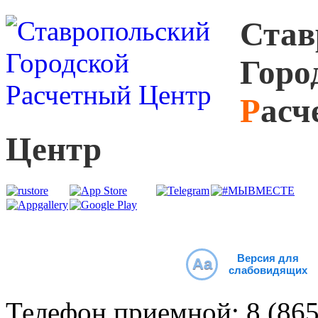
С
тав
Г
оро
Р
асч
Ц
ентр
Версия для
Aa
слабовидящих
Телефон приемной:
8 (86