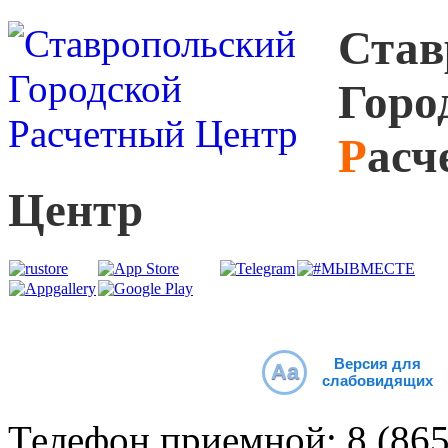
С
тав
Г
оро
Р
асч
Ц
ентр
Версия для
Aa
слабовидящих
Телефон приемной:
8 (86