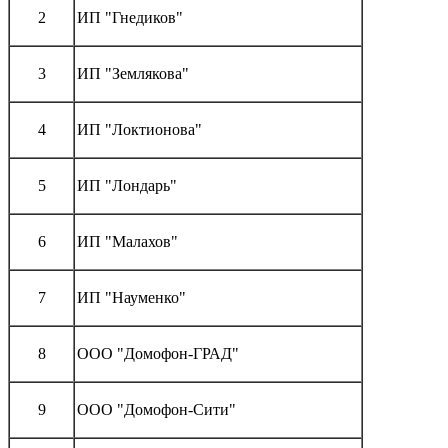
2
ИП "Гнедиков"
3
ИП "Землякова"
4
ИП "Локтионова"
5
ИП "Лондарь"
6
ИП "Малахов"
7
ИП "Науменко"
8
ООО "Домофон-ГРАД"
9
ООО "Домофон-Сити"