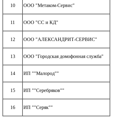
10
ООО "Метаком-Сервис"
11
ООО "СС и КД"
12
ООО "АЛЕКСАНДРИТ-СЕРВИС"
13
ООО "Городская домофонная служба"
14
ИП ""Малород""
15
ИП ""Серебряков""
16
ИП ""Серяк""