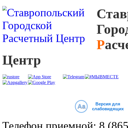
С
тав
Г
оро
Р
асч
Ц
ентр
Версия для
Aa
слабовидящих
Телефон приемной:
8 (86