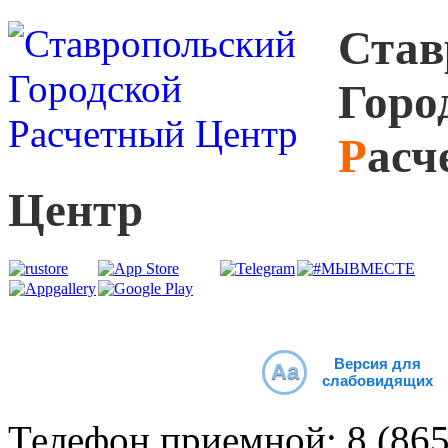
С
тав
Г
оро
Р
асч
Ц
ентр
Версия для
Aa
слабовидящих
Телефон приемной:
8 (86