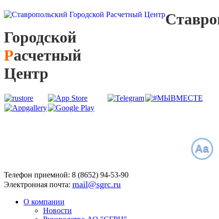
С
тавро
Г
ородской
Р
асчетный
Ц
ентр
Aa
Телефон приемной:
8 (8652)
94-53-90
mail@sgrc.ru
Электронная почта:
О компании
Новости