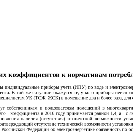
 коэффициентов к нормативам потребле
ны индивидуальные приборы учета (ИПУ) по воде и электроэне
нта. В той же ситуации окажутся те, у кого приборы неисправ
специалистам УК (ТСЖ, ЖСК) в помещение два и более раза, для 
луг собственникам и пользователям помещений в многоквар
его
коэффициента в 2016 году принимается равной 1,4, а
с я
ановления наличия (отсутствия) технической возможности уста
подтверждающий отсутствие технической возможности установки т
твом Российской Федерации об электроэнергетике обязанность п