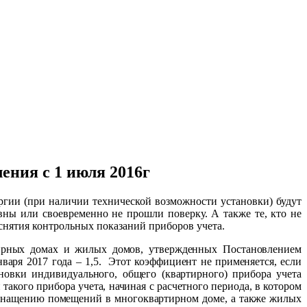
ния с 1 июля 2016г
ргии (при наличии технической возможности установки) будут
ны или своевременно не прошли поверку. А также те, кто не
снятия контрольных показаний приборов учета.
тирных домах и жилых домов, утвержденных Постановлением
нваря 2017 года – 1,5.
Этот коэффициент не применяется, если
новки индивидуального, общего (квартирного) прибора учета
акого прибора учета, начиная с расчетного периода, в котором
о оснащению помещений в многоквартирном доме, а также жилых