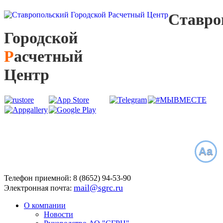
С
тавро
Г
ородской
Р
асчетный
Ц
ентр
Aa
Телефон приемной:
8 (8652)
94-53-90
mail@sgrc.ru
Электронная почта:
О компании
Новости