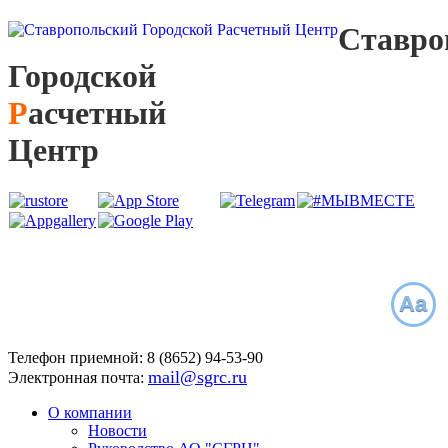
С
тавро
Г
ородской
Р
асчетный
Ц
ентр
Aa
Телефон приемной:
8 (8652)
94-53-90
mail@sgrc.ru
Электронная почта:
О компании
Новости