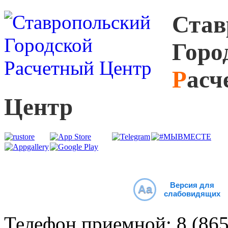
С
тав
Г
оро
Р
асч
Ц
ентр
Версия для
Aa
слабовидящих
Телефон приемной:
8 (86