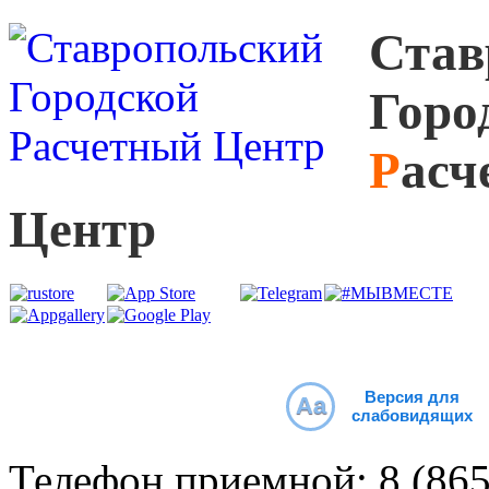
С
тав
Г
оро
Р
асч
Ц
ентр
Версия для
Aa
слабовидящих
Телефон приемной:
8 (86