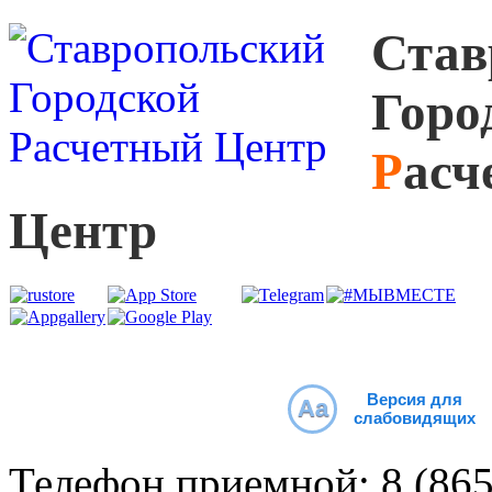
С
тав
Г
оро
Р
асч
Ц
ентр
Версия для
Aa
слабовидящих
Телефон приемной:
8 (86