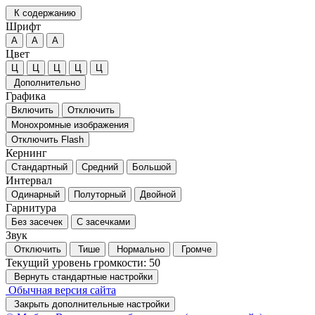
К содержанию
Шрифт
А
А
А
Цвет
Ц
Ц
Ц
Ц
Ц
Дополнительно
Графика
Включить
Отключить
Монохромные изображения
Отключить Flash
Кернинг
Стандартный
Средний
Большой
Интервал
Одинарный
Полуторный
Двойной
Гарнитура
Без засечек
С засечками
Звук
Отключить
Тише
Нормально
Громче
Текущий уровень громкости:
50
Вернуть стандартные настройки
Обычная версия сайта
Закрыть дополнительные настройки