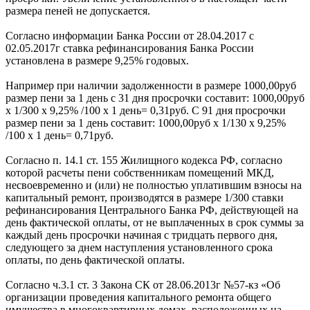
размера пеней не допускается.
Согласно информации Банка России от 28.04.2017 с
02.05.2017г ставка рефинансирования Банка России
установлена в размере 9,25% годовых.
Например при наличии задолженности в размере 1000,00руб
размер пени за 1 день с 31 дня просрочки составит: 1000,00руб
х 1/300 х 9,25% /100 х 1 день= 0,31руб. С 91 дня просрочки
размер пени за 1 день составит: 1000,00руб х 1/130 х 9,25%
/100 х 1 день= 0,71руб.
Согласно п. 14.1 ст. 155 Жилищного кодекса РФ, согласно
которой расчеты пени собственникам помещений МКД,
несвоевременно и (или) не полностью уплатившим взносы на
капитальный ремонт, производятся в размере 1/300 ставки
рефинансирования Центрального Банка РФ, действующей на
день фактической оплаты, от не выплаченных в срок суммы за
каждый день просрочки начиная с тридцать первого дня,
следующего за днем наступления установленного срока
оплаты, по день фактической оплаты.
Согласно ч.3.1 ст. 3 Закона СК от 28.06.2013г №57-кз «Об
организации проведения капитального ремонта общего
имущества в многоквартирных домах, расположенных на