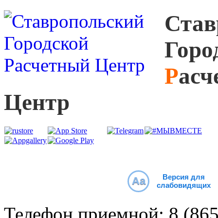
С
тав
Г
оро
Р
асч
Ц
ентр
Версия для
Aa
слабовидящих
Телефон приемной:
8 (86