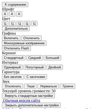
К содержанию
Шрифт
А
А
А
Цвет
Ц
Ц
Ц
Ц
Ц
Дополнительно
Графика
Включить
Отключить
Монохромные изображения
Отключить Flash
Кернинг
Стандартный
Средний
Большой
Интервал
Одинарный
Полуторный
Двойной
Гарнитура
Без засечек
С засечками
Звук
Отключить
Тише
Нормально
Громче
Текущий уровень громкости:
50
Вернуть стандартные настройки
Обычная версия сайта
Закрыть дополнительные настройки