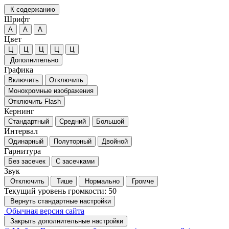
К содержанию
Шрифт
А
А
А
Цвет
Ц
Ц
Ц
Ц
Ц
Дополнительно
Графика
Включить
Отключить
Монохромные изображения
Отключить Flash
Кернинг
Стандартный
Средний
Большой
Интервал
Одинарный
Полуторный
Двойной
Гарнитура
Без засечек
С засечками
Звук
Отключить
Тише
Нормально
Громче
Текущий уровень громкости:
50
Вернуть стандартные настройки
Обычная версия сайта
Закрыть дополнительные настройки