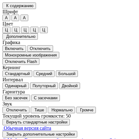
К содержанию
Шрифт
А
А
А
Цвет
Ц
Ц
Ц
Ц
Ц
Дополнительно
Графика
Включить
Отключить
Монохромные изображения
Отключить Flash
Кернинг
Стандартный
Средний
Большой
Интервал
Одинарный
Полуторный
Двойной
Гарнитура
Без засечек
С засечками
Звук
Отключить
Тише
Нормально
Громче
Текущий уровень громкости:
50
Вернуть стандартные настройки
Обычная версия сайта
Закрыть дополнительные настройки