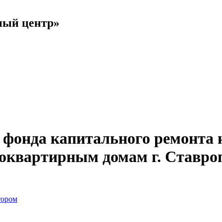
ный центр»
онда капитального ремонта н
гоквартирным домам г. Ставро
тором