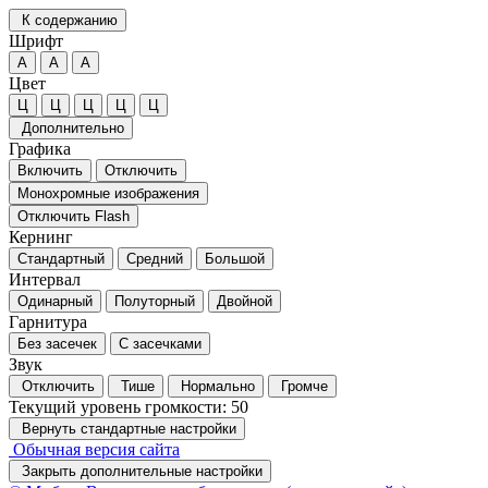
К содержанию
Шрифт
А
А
А
Цвет
Ц
Ц
Ц
Ц
Ц
Дополнительно
Графика
Включить
Отключить
Монохромные изображения
Отключить Flash
Кернинг
Стандартный
Средний
Большой
Интервал
Одинарный
Полуторный
Двойной
Гарнитура
Без засечек
С засечками
Звук
Отключить
Тише
Нормально
Громче
Текущий уровень громкости:
50
Вернуть стандартные настройки
Обычная версия сайта
Закрыть дополнительные настройки