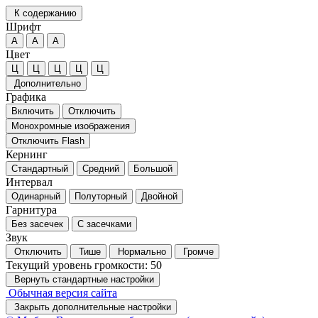
К содержанию
Шрифт
А
А
А
Цвет
Ц
Ц
Ц
Ц
Ц
Дополнительно
Графика
Включить
Отключить
Монохромные изображения
Отключить Flash
Кернинг
Стандартный
Средний
Большой
Интервал
Одинарный
Полуторный
Двойной
Гарнитура
Без засечек
С засечками
Звук
Отключить
Тише
Нормально
Громче
Текущий уровень громкости:
50
Вернуть стандартные настройки
Обычная версия сайта
Закрыть дополнительные настройки