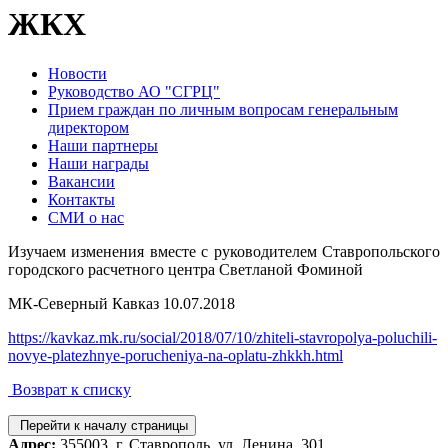
ЖКХ
Новости
Руководство АО "СГРЦ"
Прием граждан по личным вопросам генеральным
директором
Наши партнеры
Наши награды
Вакансии
Контакты
СМИ о нас
Изучаем изменения вместе с руководителем Ставропольского
городского расчетного центра Светланой Фоминой
МК-Северный Кавказ 10.07.2018
https://kavkaz.mk.ru/social/2018/07/10/zhiteli-stavropolya-poluchili-
novye-platezhnye-porucheniya-na-oplatu-zhkkh.html
Возврат к списку
Перейти к началу страницы
Адрес:
355003, г. Ставрополь, ул. Ленина, 301