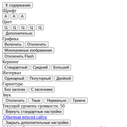
К содержанию
Шрифт
А
А
А
Цвет
Ц
Ц
Ц
Ц
Ц
Дополнительно
Графика
Включить
Отключить
Монохромные изображения
Отключить Flash
Кернинг
Стандартный
Средний
Большой
Интервал
Одинарный
Полуторный
Двойной
Гарнитура
Без засечек
С засечками
Звук
Отключить
Тише
Нормально
Громче
Текущий уровень громкости:
50
Вернуть стандартные настройки
Обычная версия сайта
Закрыть дополнительные настройки