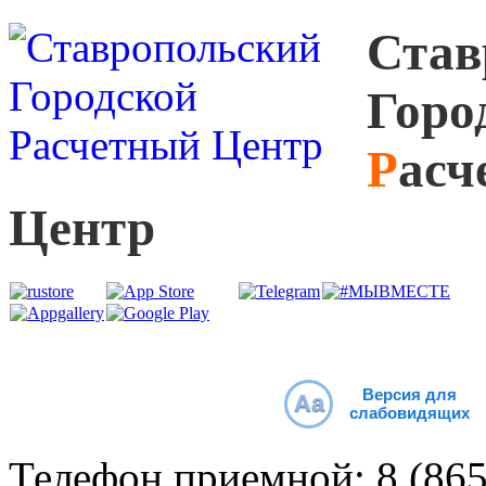
С
тав
Г
оро
Р
асч
Ц
ентр
Версия для
Aa
слабовидящих
Телефон приемной:
8 (86