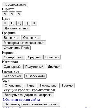
К содержанию
Шрифт
А
А
А
Цвет
Ц
Ц
Ц
Ц
Ц
Дополнительно
Графика
Включить
Отключить
Монохромные изображения
Отключить Flash
Кернинг
Стандартный
Средний
Большой
Интервал
Одинарный
Полуторный
Двойной
Гарнитура
Без засечек
С засечками
Звук
Отключить
Тише
Нормально
Громче
Текущий уровень громкости:
50
Вернуть стандартные настройки
Обычная версия сайта
Закрыть дополнительные настройки