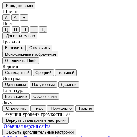
К содержанию
Шрифт
А
А
А
Цвет
Ц
Ц
Ц
Ц
Ц
Дополнительно
Графика
Включить
Отключить
Монохромные изображения
Отключить Flash
Кернинг
Стандартный
Средний
Большой
Интервал
Одинарный
Полуторный
Двойной
Гарнитура
Без засечек
С засечками
Звук
Отключить
Тише
Нормально
Громче
Текущий уровень громкости:
50
Вернуть стандартные настройки
Обычная версия сайта
Закрыть дополнительные настройки